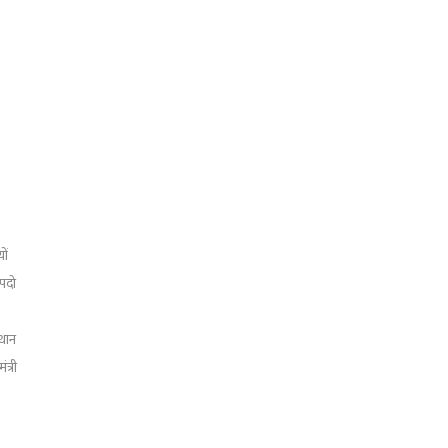
ों
 पदो
्थान
त्री