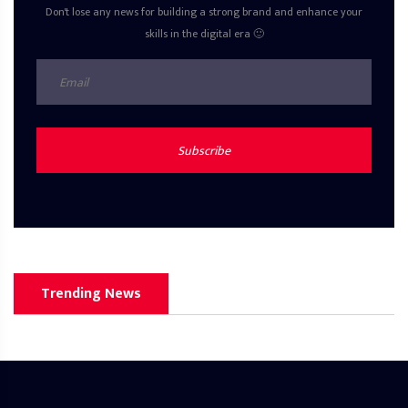
Don't lose any news for building a strong brand and enhance your
skills in the digital era 🙂
Subscribe
Trending News