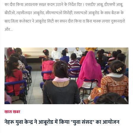
का दौरा किया आवश्यक सख्त कदम उठाने के निर्देश दिए । एसडीए आबू, डीएसपी आबू,
बीडीओ, तहसीलदार आबूरोड, सीएमएचओ सिरोही, एसएचओ आबूरोड के साथ बैठक के
बाद जिला कलेक्टर ने आबूरोड सिटी का सघन दौरा किया व बिना मास्क लगाए दुकानदारों
और...
खास खबर
नेहरू युवा केन्द्र ने आबूरोड में किया "युवा संसद" का आयोजन