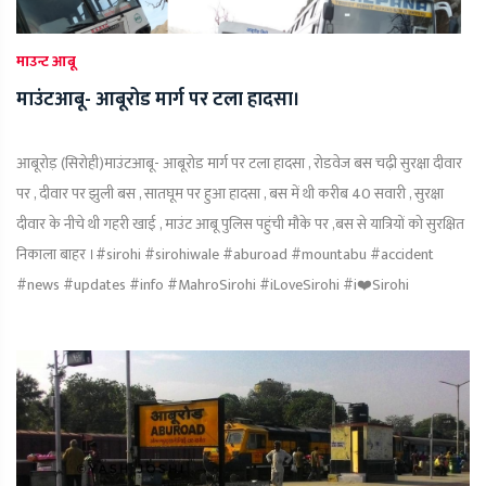
माउन्ट आबू
माउंटआबू- आबूरोड मार्ग पर टला हादसा।
आबूरोड़ (सिरोही)माउंटआबू- आबूरोड मार्ग पर टला हादसा , रोडवेज बस चढ़ी सुरक्षा दीवार
पर , दीवार पर झुली बस , सातघूम पर हुआ हादसा , बस में थी करीब 40 सवारी , सुरक्षा
दीवार के नीचे थी गहरी खाई , माउंट आबू पुलिस पहुंची मौके पर ,बस से यात्रियों को सुरक्षित
निकाला बाहर ।#sirohi #sirohiwale #aburoad #mountabu #accident
#news #updates #info #MahroSirohi #iLoveSirohi #i❤️Sirohi