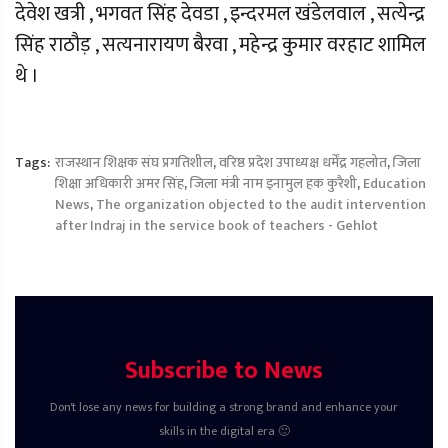
देवेश खत्री , भगवत सिंह देवडा , इन्दरमल खंडेलवाल , सत्येन्द्र
सिंह राठौड़ , सत्यनारायण बैरवा , महेन्द्र कुमार वरहाट शामिल
थे ।
Tags:
राजस्थान शिक्षक संघ प्रगतिशील
,
वरिष्ठ प्रदेश उपाध्यक्ष धर्मेंद्र गहलोत
,
जिला
शिक्षा अधिकारी अमर सिंह
,
जिला मंत्री नाम इनामुल हक कुरैशी
,
Education
News
,
The organization objected to the audit intervention
after Indraj in the service book of teachers - Gehlot
Subscribe to News
Don't lose any news for building a strong brand and enhance your
skills in the digital era 🙂