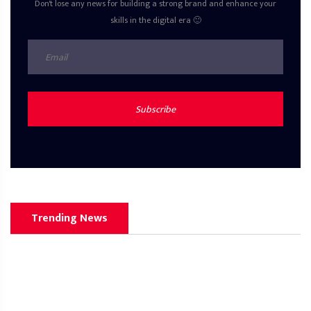
Don't lose any news for building a strong brand and enhance your
skills in the digital era 🙂
Subscribe
Trending News