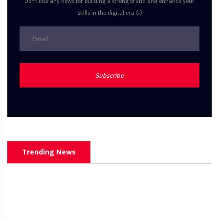
Don't lose any news for building a strong brand and enhance your
skills in the digital era 🙂
Subscribe
Trending News