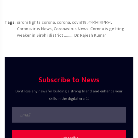
Tags:
sirohi fights corona
,
corona
,
covid19
,
कोरोनावायरस
,
Coronavirus News
,
Coronavirus News
,
Corona is getting
weaker in Sirohi district ………. Dr. Rajesh Kumar
Subscribe to News
Don't lose any news for building a strong brand and enhance your
skills in the digital era 🙂