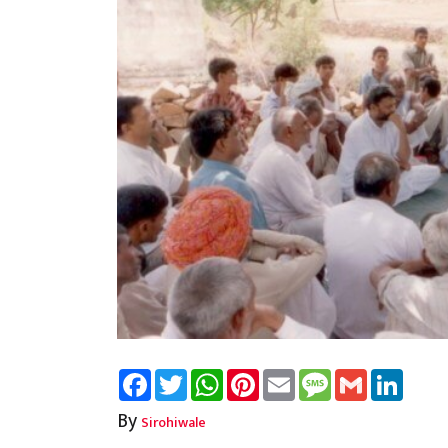
Facebook
Twitter
WhatsApp
Pinterest
Email
Message
Gmail
Linked
By
Sirohiwale