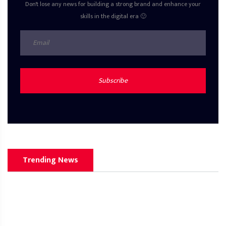
Don't lose any news for building a strong brand and enhance your
skills in the digital era 🙂
Subscribe
Trending News