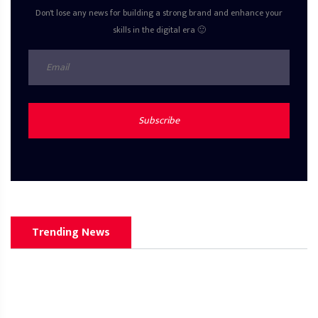
Don't lose any news for building a strong brand and enhance your
skills in the digital era 🙂
Subscribe
Trending News