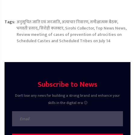
Tags:
अनुसूचित जाति एवं जनजाति
,
अत्याचार निवारण
,
समीक्षात्मक बैठक
,
भगवती प्रसाद
,
सिरोही कलक्टर
,
Sirohi Collector
,
Top News News
,
Review meeting of cases of prevention of atrocities on
Scheduled Castes and Scheduled Tribes on July 14
Subscribe to News
Don't lose any news for building a strong brand and enhance your
skills in the digital era 🙂