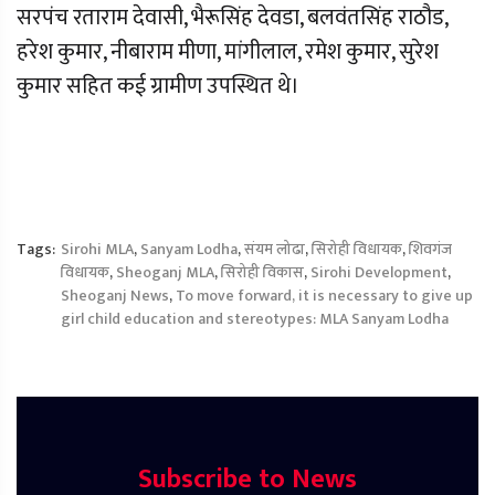
सरपंच रताराम देवासी, भैरूसिंह देवडा, बलवंतसिंह राठौड,
हरेश कुमार, नीबाराम मीणा, मांगीलाल, रमेश कुमार, सुरेश
कुमार सहित कई ग्रामीण उपस्थित थे।
Tags:
Sirohi MLA
,
Sanyam Lodha
,
संयम लोढा
,
सिरोही विधायक
,
शिवगंज
विधायक
,
Sheoganj MLA
,
सिरोही विकास
,
Sirohi Development
,
Sheoganj News
,
To move forward, it is necessary to give up
girl child education and stereotypes: MLA Sanyam Lodha
Subscribe to News