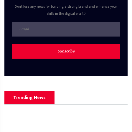
Don't lose any news for building a strong brand and enhance your
skills in the digital era 🙂
Subscribe
Trending News