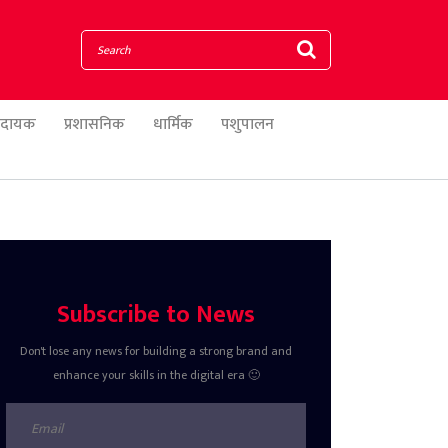
णादायक
प्रशासनिक
धार्मिक
पशुपालन
Subscribe to News
Don't lose any news for building a strong brand and
enhance your skills in the digital era 🙂