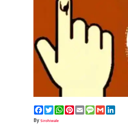
Facebook
Twitter
WhatsApp
Pinterest
Email
Message
Gmail
Linked
By
Sirohiwale