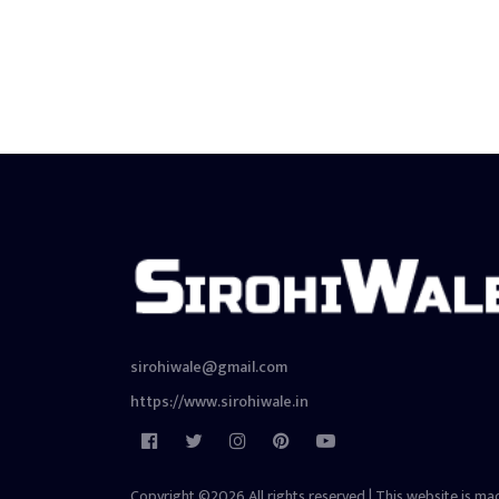
sirohiwale@gmail.com
https://www.sirohiwale.in
Copyright ©2026 All rights reserved | This website is ma