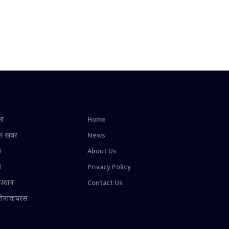
षा
Home
स खबर
News
न
About Us
ल
Privacy Policy
स्थान
Contact Us
रोनावायरस