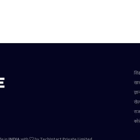
शिक्
खा
ज्ञा
खे
राज
को
de in
INDIA
with
by
TechIntact Private Limited