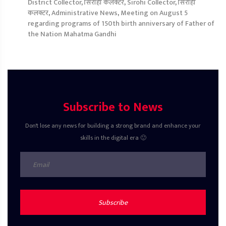
District Collector
,
सिरोही कलेक्टर
,
Sirohi Collector
,
सिरोही
कलक्टर
,
Administrative News
,
Meeting on August 5
regarding programs of 150th birth anniversary of Father of
the Nation Mahatma Gandhi
Subscribe to News
Don't lose any news for building a strong brand and enhance your
skills in the digital era 🙂
Subscribe