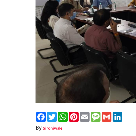
Facebook
Twitter
WhatsApp
Pinterest
Email
Message
Gmail
Linked
By
Sirohiwale