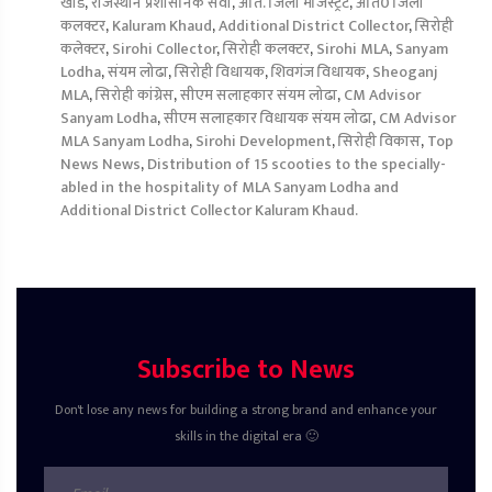
खौड
,
राजस्थान प्रशासनिक सेवा
,
अति. जिला मजिस्ट्रेट
,
अति0 जिला
कलक्टर
,
Kaluram Khaud
,
Additional District Collector
,
सिरोही
कलेक्टर
,
Sirohi Collector
,
सिरोही कलक्टर
,
Sirohi MLA
,
Sanyam
Lodha
,
संयम लोढा
,
सिरोही विधायक
,
शिवगंज विधायक
,
Sheoganj
MLA
,
सिरोही कांग्रेस
,
सीएम सलाहकार संयम लोढा
,
CM Advisor
Sanyam Lodha
,
सीएम सलाहकार विधायक संयम लोढा
,
CM Advisor
MLA Sanyam Lodha
,
Sirohi Development
,
सिरोही विकास
,
Top
News News
,
Distribution of 15 scooties to the specially-
abled in the hospitality of MLA Sanyam Lodha and
Additional District Collector Kaluram Khaud.
Subscribe to News
Don't lose any news for building a strong brand and enhance your
skills in the digital era 🙂