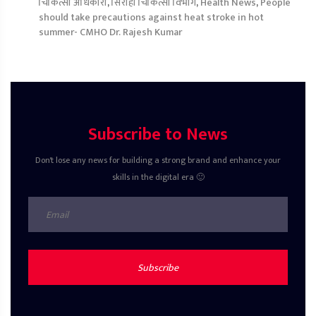
चिकित्सा अधिकारी
,
सिरोही चिकित्सा विभाग
,
Health News
,
People
should take precautions against heat stroke in hot
summer- CMHO Dr. Rajesh Kumar
Subscribe to News
Don't lose any news for building a strong brand and enhance your
skills in the digital era 🙂
Subscribe