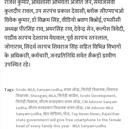
राजेश कुमार, अधिशासी अभियंता अजीत जैन, समाजसेवी
कुलदीप रावल, उप सरपंच प्रकाश देवासी, ब्लॉक सीएमएचओ
विवेक कुमार, डॉ विक्रम सिंह, वीडियो श्रवण बिश्नोई, एमसीसी
अध्यक्ष पीरसिंह राव, अमरसिंह राव, देवेन्द्र सेन, कल्पेश त्रिवेदी,
पाडीव सरपंच देशाराम मेघवाल, पूर्व सरपंच रतनलाल,
जोगाराम, सिंदर्थ सरपंच शिवराज सिंह सहित विभिन्न विभागों
के अधिकारी, कर्मचारी, जनप्रतिनिधि समेत सैकड़ो ग्रामीण
उपस्थित रहे।
Tags:
Sirohi MLA
,
Sanyam Lodha
,
संयम लोढा
,
सिरोही विधायक
,
शिवगंज
विधायक
,
Sheoganj MLA
,
सिरोही कांग्रेस
,
Sirohi Development
,
सिरोही विकास
,
सीएम सलाहकार संयम लोढा
,
CM Advisor Sanyam
Lodha
,
सीएम सलाहकार विधायक संयम लोढा
,
CM Advisor MLA
Sanyam Lodha
,
खेल स्टेडियम
,
गोल
,
Top News News
,
Rajasthan
state government will give free smartphone to the female
head of every family this year - MLA Sanyam Lodha