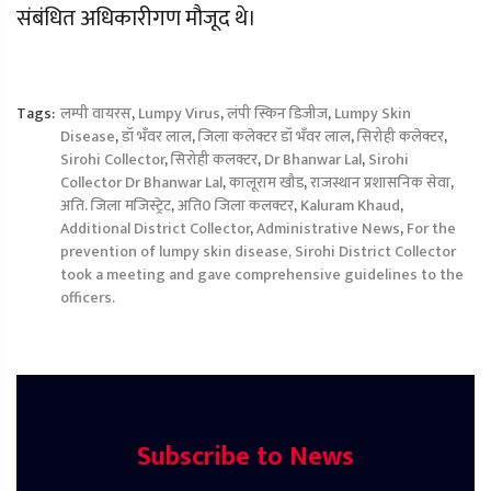
संबंधित अधिकारीगण मौजूद थे।
Tags:
लम्पी वायरस
,
Lumpy Virus
,
लंपी स्किन डिजीज
,
Lumpy Skin
Disease
,
डॉ भँवर लाल
,
जिला कलेक्टर डॉ भँवर लाल
,
सिरोही कलेक्टर
,
Sirohi Collector
,
सिरोही कलक्टर
,
Dr Bhanwar Lal
,
Sirohi
Collector Dr Bhanwar Lal
,
कालूराम खौड
,
राजस्थान प्रशासनिक सेवा
,
अति. जिला मजिस्ट्रेट
,
अति0 जिला कलक्टर
,
Kaluram Khaud
,
Additional District Collector
,
Administrative News
,
For the
prevention of lumpy skin disease, Sirohi District Collector
took a meeting and gave comprehensive guidelines to the
officers.
Subscribe to News