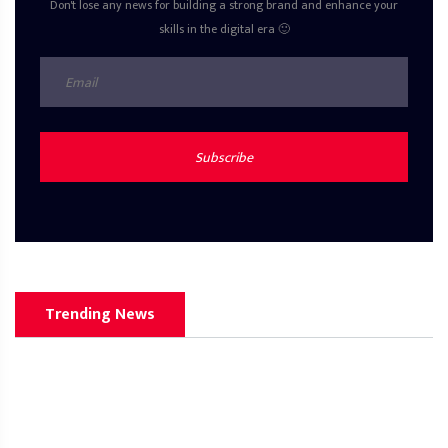
Don't lose any news for building a strong brand and enhance your
skills in the digital era 🙂
Subscribe
Trending News