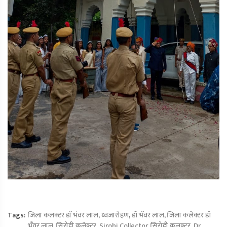
Tags:
जिला कलक्टर डाॅ भंवर लाल
,
ध्वजारोहण
,
डॉ भँवर लाल
,
जिला कलेक्टर डॉ
भँवर लाल
,
सिरोही कलेक्टर
,
Sirohi Collector
,
सिरोही कलक्टर
,
Dr