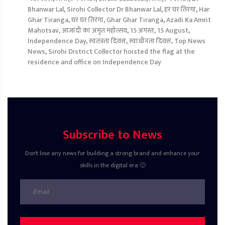
Bhanwar Lal
,
Sirohi Collector Dr Bhanwar Lal
,
हर घर तिरंगा
,
Har
Ghar Tiranga
,
घर घर तिरंगा
,
Ghar Ghar Tiranga
,
Azadi Ka Amrit
Mahotsav
,
आजादी का अमृत महोत्सव
,
15 अगस्त
,
15 August
,
Independence Day
,
स्वतंत्रता दिवस
,
स्वाधीनता दिवस
,
Top News
News
,
Sirohi District Collector hoisted the flag at the
residence and office on Independence Day
Subscribe to News
Don't lose any news for building a strong brand and enhance your
skills in the digital era 🙂