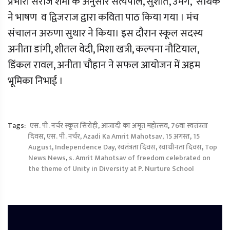
प्रभारी सरोज शर्मा के अनुसार सत्यपाल, सुशांत, उमंग, सार्थक
ने भाषण व द्विजराज द्वारा कविता पाठ किया गया । मंच
संचालन अरुणा सुथार ने किया। इस दौरान स्कूल सदस्य
अनीता डांगी, शीतल वेदी, मिशा खत्री, कल्पना नौटियाल,
डिंकल रावल, अनीता चौहान ने सफल आयोजन में अहम
भूमिका निभाई ।
Tags:
एस. पी. नर्चर स्कूल सिरोही
,
आजादी का अमृत महोत्सव
,
76वा स्वतंत्रता
दिवस
,
एस. पी. नर्चर
,
Azadi Ka Amrit Mahotsav
,
15 अगस्त
,
15
August
,
Independence Day
,
स्वतंत्रता दिवस
,
स्वाधीनता दिवस
,
Top
News News
,
s. Amrit Mahotsav of freedom celebrated on
the theme of Unity in Diversity at P. Nurture School