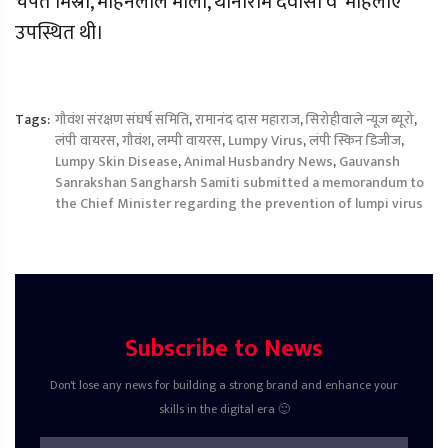
चंपत मिस्री, मोहनलाल माली, थानाराम देवासी व महिलाएं
उपस्थित थी।
Tags:
गौवंश संरक्षण संघर्ष समिति
,
रामानंद दास महाराज
,
सिरोहीवाले न्यूज ब्यूरो
,
लंपी वायरस
,
गौवंश
,
लम्पी वायरस
,
Lumpy Virus
,
लंपी स्किन डिजीज
,
Lumpy Skin Disease
,
Animal Husbandry News
,
Gauvansh
Sanrakshan Sangharsh Samiti submitted a memorandum to
the Chief Minister regarding the prevention of lumpi virus
Subscribe to News
Don't lose any news for building a strong brand and enhance your
skills in the digital era 🙂