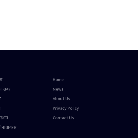
षा
Home
स खबर
News
न
About Us
ल
Privacy Policy
स्थान
Contact Us
रोनावायरस