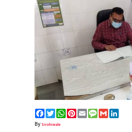
Facebook
Twitter
WhatsApp
Pinterest
Email
Message
Gmail
Linked
By
Sirohiwale