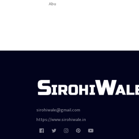
Abu
sirohiwale@gmail.com
https://www.sirohiwale.in