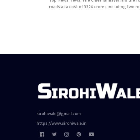
Top News News
,
The Chief Minister laid the 
roads at a cost of 3324 crores including two roa
sirohiwale@gmail.com
https://www.sirohiwale.in