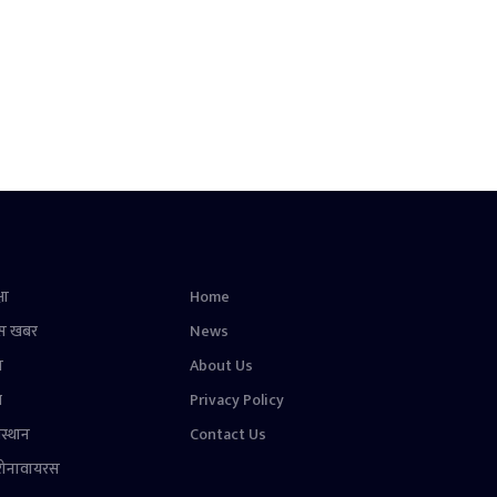
षा
Home
स खबर
News
न
About Us
ल
Privacy Policy
स्थान
Contact Us
रोनावायरस