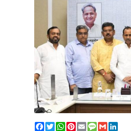
Facebook
Twitter
WhatsApp
Pinterest
Email
Message
Gmail
Linked