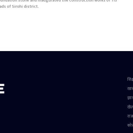
foundation stone and inaugurated the construction works of 113
ds of Sirohi district.
शिक्
खा
ज्ञा
खे
राज
को