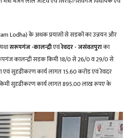
भाग मंत्री भजन लाल जाटव एवं सिरोही-शिवगंज विधायक एवं
 Lodha) के अथक प्रयासों से सडकों का उन्नयन और
ं यथा
सरूपगंज -कालन्द्री
एवं
रेवदर - जसंवतपुरा
का
रूपगंज कालन्द्री सडक किमी 18/0 से 26/0 व 29/0 से
एवं सुदृढीकरण कार्य लागत 15.60 करोड एवं रेवदर
किमी सुदृढीकरण कार्य लागत 895.00 लाख रूपए के