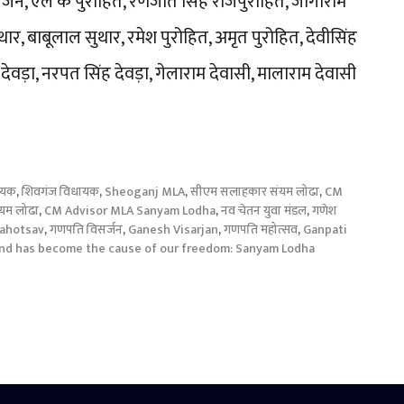
हरिजन, एल के पुरोहित, रणजीत सिंह राजपुरोहित, जोगाराम
थार, बाबूलाल सुथार, रमेश पुरोहित, अमृत पुरोहित, देवीसिंह
सिंह देवड़ा, नरपत सिंह देवड़ा, गेलाराम देवासी, मालाराम देवासी
ायक
,
शिवगंज विधायक
,
Sheoganj MLA
,
सीएम सलाहकार संयम लोढा
,
CM
यम लोढा
,
CM Advisor MLA Sanyam Lodha
,
नव चेतन युवा मंडल
,
गणेश
ahotsav
,
गणपति विसर्जन
,
Ganesh Visarjan
,
गणपति महोत्सव
,
Ganpati
nd has become the cause of our freedom: Sanyam Lodha