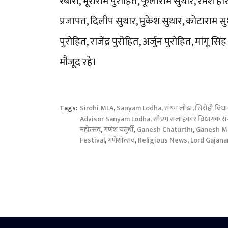
रबारी, भूराराम पुरोहित, फूलाराम सुथार, रमेश 
प्रजापत, दिलीप सुथार, मुकेश सुथार, कोटाराम सु
पुरोहित, राजेंद्र पुरोहित, अर्जुन पुरोहित, मांगू 
मौजूद रहे।
Tags:
Sirohi MLA
,
Sanyam Lodha
,
संयम लोढा
,
सिरोही विध
Advisor Sanyam Lodha
,
सीएम सलाहकार विधायक सं
महोत्सव
,
गणेश चतुर्थी
,
Ganesh Chaturthi
,
Ganesh M
Festival
,
गणेशोत्सव
,
Religious News
,
Lord Gajana