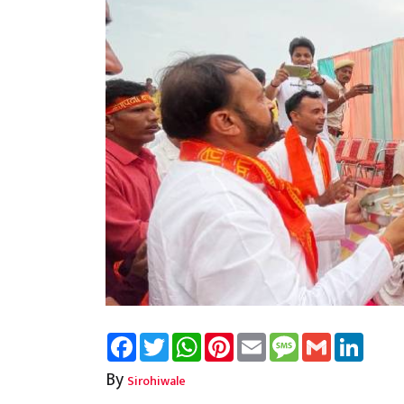
Facebook
Twitter
WhatsApp
Pinterest
Email
Message
Gmail
Linked
By
Sirohiwale