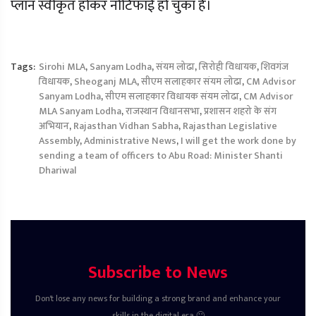
प्लान स्वीकृत होकर नोटिफाई हो चुका है।
Tags:
Sirohi MLA
,
Sanyam Lodha
,
संयम लोढा
,
सिरोही विधायक
,
शिवगंज
विधायक
,
Sheoganj MLA
,
सीएम सलाहकार संयम लोढा
,
CM Advisor
Sanyam Lodha
,
सीएम सलाहकार विधायक संयम लोढा
,
CM Advisor
MLA Sanyam Lodha
,
राजस्थान विधानसभा
,
प्रशासन शहरो के संग
अभियान
,
Rajasthan Vidhan Sabha
,
Rajasthan Legislative
Assembly
,
Administrative News
,
I will get the work done by
sending a team of officers to Abu Road: Minister Shanti
Dhariwal
Subscribe to News
Don't lose any news for building a strong brand and enhance your
skills in the digital era 🙂