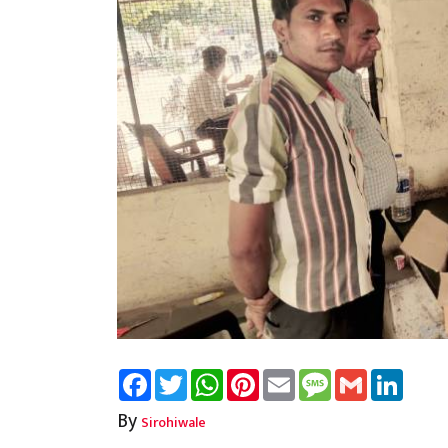
Facebook
Twitter
WhatsApp
Pinterest
Email
Message
Gmail
Linked
By
Sirohiwale