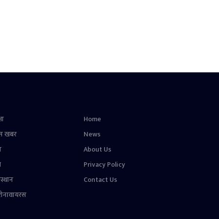
षा
Home
स खबर
News
न
About Us
ल
Privacy Policy
स्थान
Contact Us
रोनावायरस