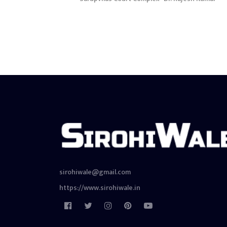
sirohiwale@gmail.com
https://www.sirohiwale.in