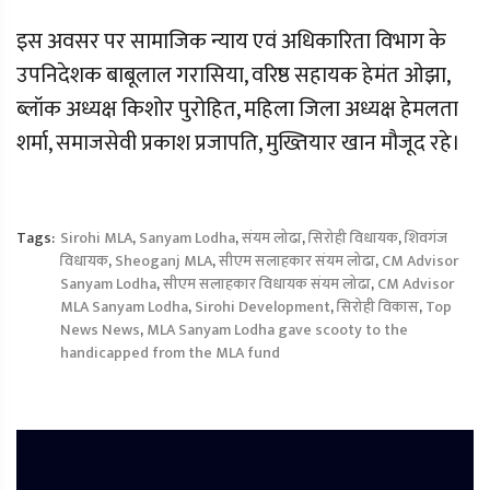
इस अवसर पर सामाजिक न्याय एवं अधिकारिता विभाग के
उपनिदेशक बाबूलाल गरासिया, वरिष्ठ सहायक हेमंत ओझा,
ब्लॉक अध्यक्ष किशोर पुरोहित, महिला जिला अध्यक्ष हेमलता
शर्मा, समाजसेवी प्रकाश प्रजापति, मुख्तियार खान मौजूद रहे।
Tags:
Sirohi MLA
,
Sanyam Lodha
,
संयम लोढा
,
सिरोही विधायक
,
शिवगंज
विधायक
,
Sheoganj MLA
,
सीएम सलाहकार संयम लोढा
,
CM Advisor
Sanyam Lodha
,
सीएम सलाहकार विधायक संयम लोढा
,
CM Advisor
MLA Sanyam Lodha
,
Sirohi Development
,
सिरोही विकास
,
Top
News News
,
MLA Sanyam Lodha gave scooty to the
handicapped from the MLA fund