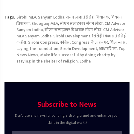
Tags:
Sirohi MLA
,
Sanyam Lodha
,
संयम लोढा
,
सिरोही विधायक
,
शिवगंज
विधायक
,
Sheoganj MLA
,
सीएम सलाहकार संयम लोढा
,
CM Advisor
Sanyam Lodha
,
सीएम सलाहकार विधायक संयम लोढा
,
CM Advisor
MLA Sanyam Lodha
,
Sirohi Development
,
सिरोही विकास
,
सिरोही
कांग्रेस
,
Sirohi Congress
,
कांग्रेस
,
Congress
,
कैलाशनगर
,
शिलान्यास
,
Laying the foundation
,
Sirohi Development
,
आधारशिला
,
Top
News News
,
Make life successful by doing charity by
staying in the shelter of religion: Lodha
Subscribe to News
Don't lose any news for building a strong brand and enhance your
skills in the digital era 🙂