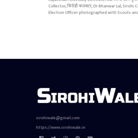
Collector
,
सिरोही कलक्टर
,
Dr Bhanwar Lal
,
Sirohi C
Election Officer photographed with Scouts and
sirohiwale@gmail.com
https://www.sirohiwale.in