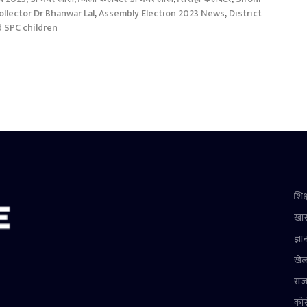
ollector Dr Bhanwar Lal
,
Assembly Election 2023 News
,
District
 SPC children
शिक्
खा
ज्ञा
खे
राज
को