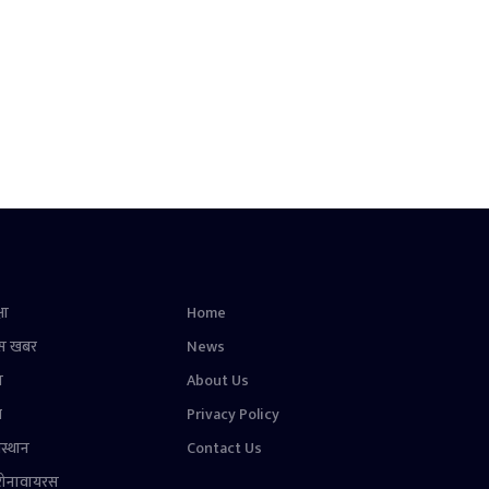
षा
Home
स खबर
News
न
About Us
ल
Privacy Policy
स्थान
Contact Us
रोनावायरस