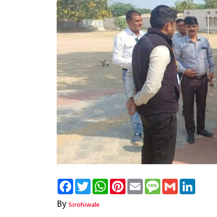
Facebook
Twitter
WhatsApp
Pinterest
Email
Message
Gmail
Linked
By
Sirohiwale