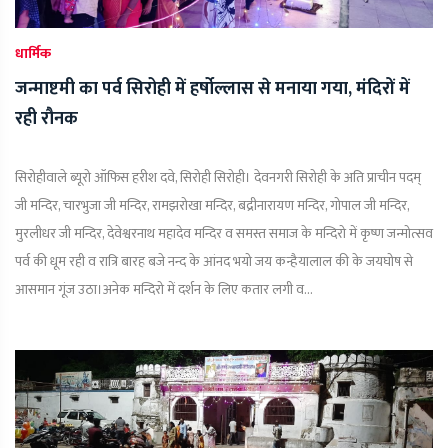
धार्मिक
जन्माष्टमी का पर्व सिरोही में हर्षोल्लास से मनाया गया, मंदिरों में
रही रौनक
सिरोहीवाले ब्यूरो ऑफिस हरीश दवे, सिरोही सिरोही। देवनगरी सिरोही के अति प्राचीन पदम्
जी मन्दिर, चारभुजा जी मन्दिर, रामझरोखा मन्दिर, बद्रीनारायण मन्दिर, गोपाल जी मन्दिर,
मुरलीधर जी मन्दिर, देवेश्वरनाथ महादेव मन्दिर व समस्त समाज के मन्दिरो में कृष्ण जन्मोत्सव
पर्व की धूम रही व रात्रि बारह बजे नन्द के आंनद भयो जय कन्हैयालाल की के जयघोष से
आसमान गूंज उठा।अनेक मन्दिरो में दर्शन के लिए कतार लगी व...