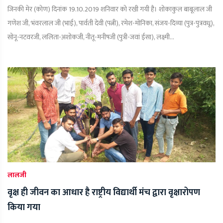
जिनकी मेर (कोण) दिनांक 19.10.2019 शनिवार को रखी गयी है। शोकाकुल बाबूलाल जी
गणेश जी, भंवरलाल जी (भाई), पार्वती देवी (पत्नी), रमेश-मोनिका, संजय-दिव्या (पुत्र-पुत्रवधू),
सोनू-नटवरजी, ललिता-अशोकजी, नीतू-मनीषजी (पुत्री-जवां ईसा), लक्ष्मी...
लालजी
वृक्ष ही जीवन का आधार है राष्ट्रीय विद्यार्थी मंच द्वारा वृक्षारोपण
किया गया