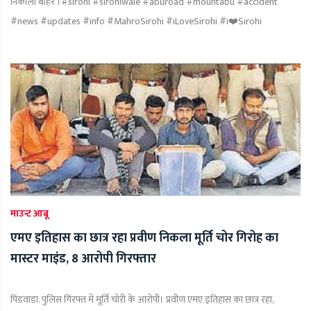
निकाला बाहर ।#sirohi #sirohiwale #aburoad #mountabu #accident
#news #updates #info #MahroSirohi #iLoveSirohi #i❤️Sirohi
माउन्ट आबू
एमए इतिहास का छात्र रहा प्रवीण निकला मूर्ति चोर गिरोह का
मास्टर माइंड, 8 आरोपी गिरफ्तार
पिंडवाड़ा. पुलिस गिरफ्त में मूर्ति चोरी के आरोपी। प्रवीण एमए इतिहास का छात्र रहा,