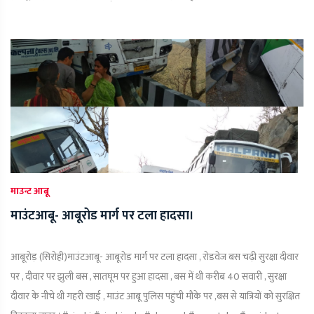
माउन्ट आबू
माउंटआबू- आबूरोड मार्ग पर टला हादसा।
आबूरोड़ (सिरोही)माउंटआबू- आबूरोड मार्ग पर टला हादसा , रोडवेज बस चढ़ी सुरक्षा दीवार
पर , दीवार पर झुली बस , सातघूम पर हुआ हादसा , बस में थी करीब 40 सवारी , सुरक्षा
दीवार के नीचे थी गहरी खाई , माउंट आबू पुलिस पहुंची मौके पर ,बस से यात्रियों को सुरक्षित